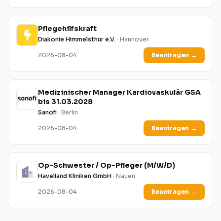
Pflegehilfskraft
Diakonie Himmelsthür e.V.
· Hannover
2026-08-04
Beantragen
→
Medizinischer Manager Kardiovaskulär GSA
bis 31.03.2028
Sanofi
· Berlin
2026-08-04
Beantragen
→
Op-Schwester / Op-Pfleger (M/W/D)
Havelland Kliniken GmbH
· Nauen
2026-08-04
Beantragen
→