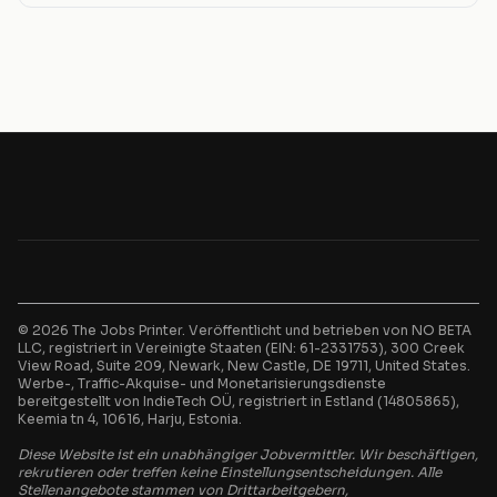
Positionen hervor, die Flexibilität, gute Bezahlung und
Karrieremöglichkeiten bieten.
© 2026 The Jobs Printer. Veröffentlicht und betrieben von NO BETA
LLC, registriert in Vereinigte Staaten (EIN: 61-2331753), 300 Creek
View Road, Suite 209, Newark, New Castle, DE 19711, United States.
Werbe-, Traffic-Akquise- und Monetarisierungsdienste
bereitgestellt von IndieTech OÜ, registriert in Estland (14805865),
Keemia tn 4, 10616, Harju, Estonia.
Diese Website ist ein unabhängiger Jobvermittler. Wir beschäftigen,
rekrutieren oder treffen keine Einstellungsentscheidungen. Alle
Stellenangebote stammen von Drittarbeitgebern,