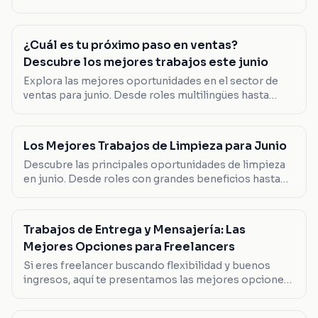
de viaje, encuentra el trabajo que se adapta a ti.
¿Cuál es tu próximo paso en ventas?
Descubre los mejores trabajos este junio
Explora las mejores oportunidades en el sector de
ventas para junio. Desde roles multilingües hasta
posiciones de liderazgo, encuentra el trabajo que se
adapta a tus habilidades.
Los Mejores Trabajos de Limpieza para Junio
Descubre las principales oportunidades de limpieza
en junio. Desde roles con grandes beneficios hasta
posiciones flexibles, encuentra tu próximo
movimiento aquí.
Trabajos de Entrega y Mensajería: Las
Mejores Opciones para Freelancers
Si eres freelancer buscando flexibilidad y buenos
ingresos, aquí te presentamos las mejores opciones
en trabajos de entrega y mensajería que puedes
considerar este verano.