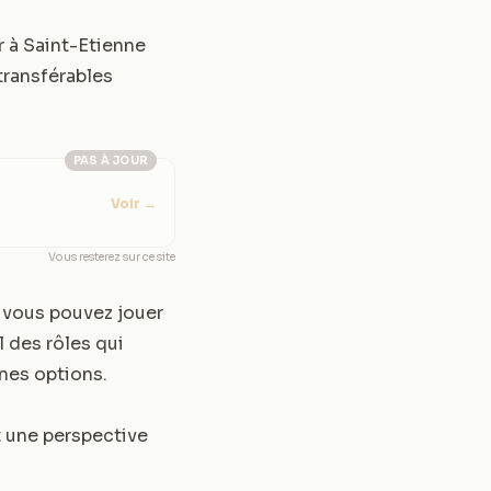
r à Saint-Etienne
transférables
PAS À JOUR
Voir
→
Vous resterez sur ce site
 vous pouvez jouer
 des rôles qui
nes options.
 une perspective