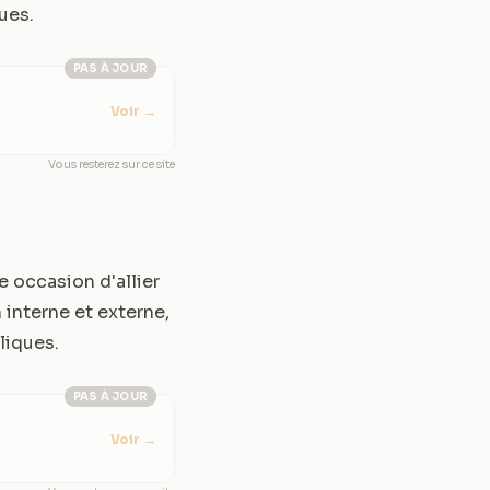
ues.
PAS À JOUR
Voir
→
Vous resterez sur ce site
 occasion d'allier
interne et externe,
liques.
PAS À JOUR
Voir
→