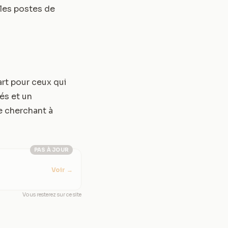
 les postes de
rt pour ceux qui
és et un
e cherchant à
PAS À JOUR
Voir
→
Vous resterez sur ce site