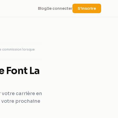
Blog
Se connecter
S'inscrire
ne commission lorsque
e Font La
 votre carrière en
z votre prochaine