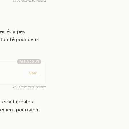
Vous resterez sur ce site
les équipes
tunité pour ceux
PAS À JOUR
Voir
→
Vous resterez sur ce site
s sont idéales.
pement pourraient