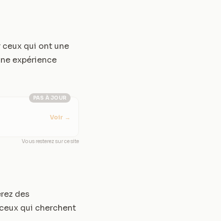
r ceux qui ont une
 une expérience
PAS À JOUR
Voir
→
Vous resterez sur ce site
erez des
 ceux qui cherchent