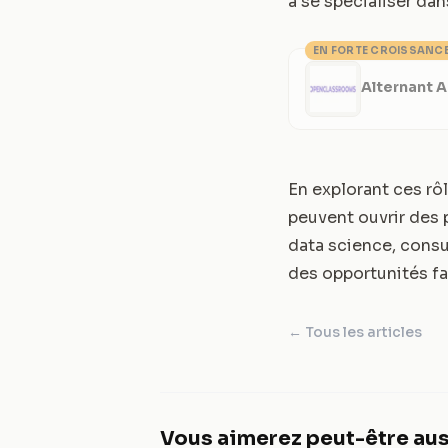
à se spécialiser dan
EN FORTE CROISSANC
Alternant 
En explorant ces rô
peuvent ouvrir des 
data science, cons
des opportunités fa
← Tous les articles
Vous aimerez peut-être aus