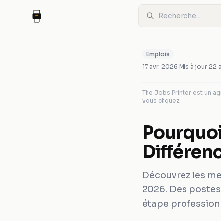
Emplois
17 avr. 2026
·
Mis à jour
22 
The Jobs Printer est un 
vous cliquez.
Pourquoi
Différen
Découvrez les mei
2026. Des postes 
étape professionn