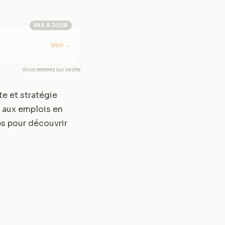
PAS À JOUR
Voir
→
Vous resterez sur ce site
e et stratégie
t aux emplois en
ps
pour découvrir