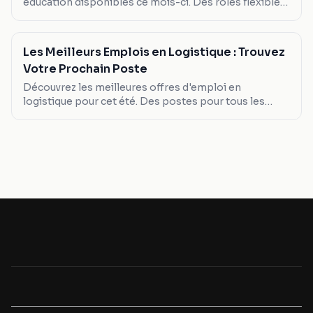
éducation disponibles ce mois-ci. Des rôles flexibles
aux salaires compétitifs, explorez ce qui vous
convient le mieux.
Les Meilleurs Emplois en Logistique : Trouvez
Votre Prochain Poste
Découvrez les meilleures offres d'emploi en
logistique pour cet été. Des postes pour tous les
profils, avec des salaires révélés et des avantages
clairs.