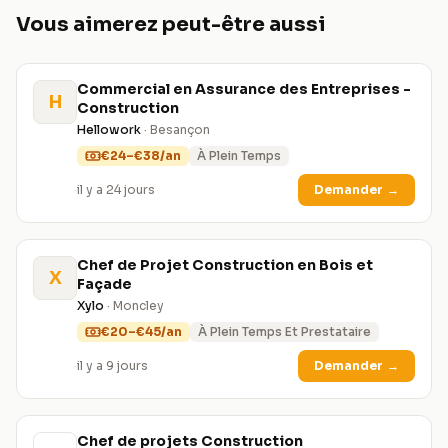
Vous aimerez peut-être aussi
Commercial en Assurance des Entreprises -
H
Construction
Hellowork
· Besançon
€24–€38/an
À Plein Temps
il y a 24 jours
Demander
→
Chef de Projet Construction en Bois et
X
Façade
Xylo
· Moncley
€20–€45/an
À Plein Temps Et Prestataire
il y a 9 jours
Demander
→
Chef de projets Construction