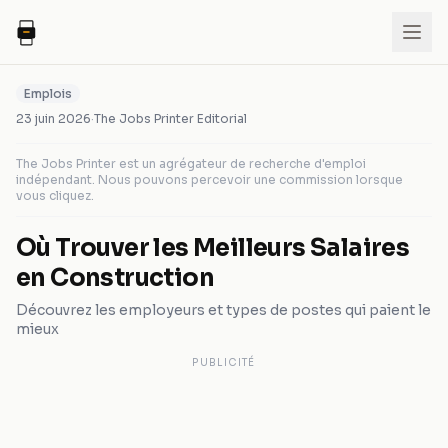
Emplois
23 juin 2026
·
The Jobs Printer Editorial
The Jobs Printer est un agrégateur de recherche d'emploi
indépendant. Nous pouvons percevoir une commission lorsque
vous cliquez.
Où Trouver les Meilleurs Salaires
en Construction
Découvrez les employeurs et types de postes qui paient le
mieux
PUBLICITÉ