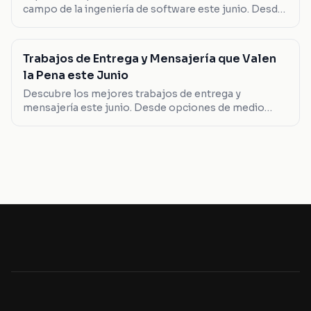
campo de la ingeniería de software este junio. Desde
desarrolladores full stack hasta líderes en SAP, aquí te
mostramos las opciones que valen la pena.
Trabajos de Entrega y Mensajería que Valen
la Pena este Junio
Descubre los mejores trabajos de entrega y
mensajería este junio. Desde opciones de medio
tiempo hasta roles de liderazgo, encuentra el que se
adapta a ti.