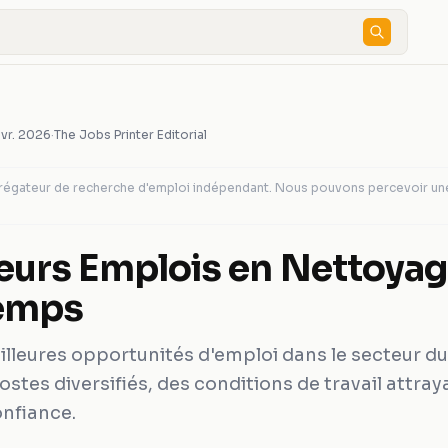
avr. 2026
·
The Jobs Printer Editorial
agrégateur de recherche d'emploi indépendant. Nous pouvons percevoir u
leurs Emplois en Nettoya
temps
lleures opportunités d'emploi dans le secteur d
stes diversifiés, des conditions de travail attray
nfiance.