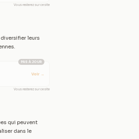
Vous resterez sur ce site
diversifier leurs
ennes.
PAS À JOUR
Voir
→
Vous resterez sur ce site
es qui peuvent
liser dans le