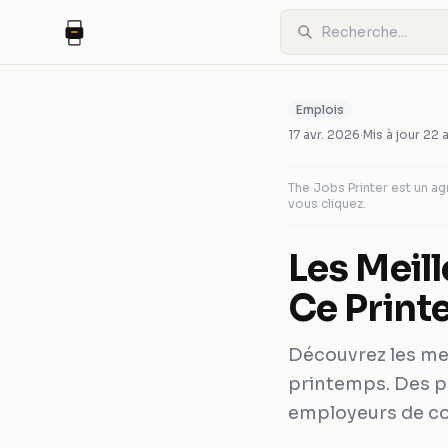
Emplois
17 avr. 2026
·
Mis à jour
22 
The Jobs Printer est un 
vous cliquez.
Les Meil
Ce Prin
Découvrez les mei
printemps. Des po
employeurs de co