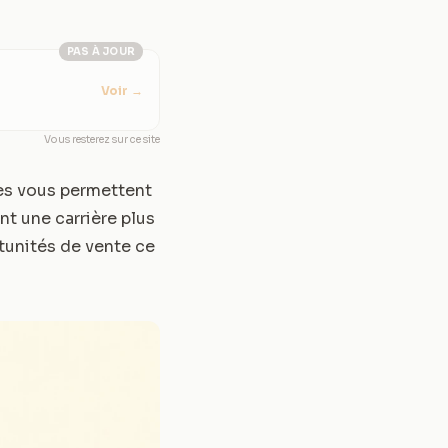
PAS À JOUR
Voir
→
Vous resterez sur ce site
tes vous permettent
nt une carrière plus
rtunités de vente ce