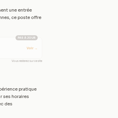
hent une entrée
nnes, ce poste offre
PAS À JOUR
Voir
→
Vous resterez sur ce site
xpérience pratique
r ses horaires
ec des