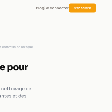
Blog
Se connecter
S'inscrire
ne commission lorsque
ge pour
u nettoyage ce
antes et des