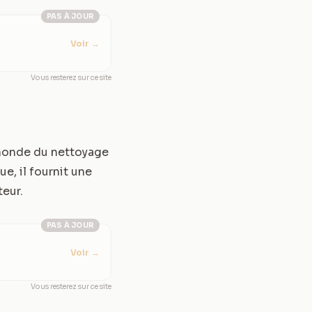
PAS À JOUR
Voir
→
Vous resterez sur ce site
 monde du nettoyage
ue, il fournit une
teur.
PAS À JOUR
Voir
→
Vous resterez sur ce site