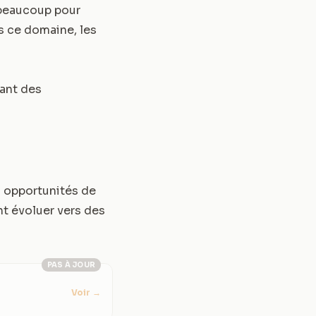
 beaucoup pour
s ce domaine, les
rant des
 opportunités de
t évoluer vers des
PAS À JOUR
Voir
→