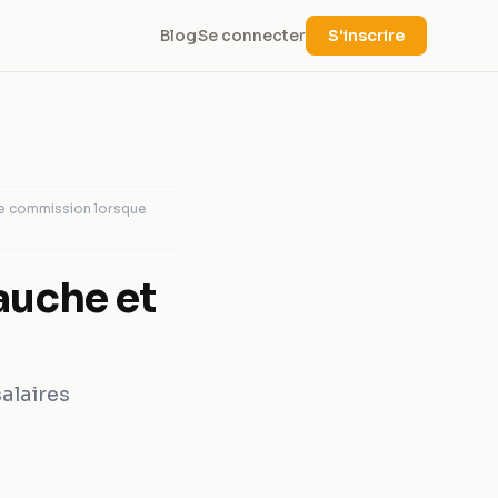
Blog
Se connecter
S'inscrire
ne commission lorsque
auche et
alaires