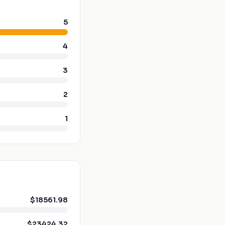
5
4
3
2
1
$18561.98
$23424.32