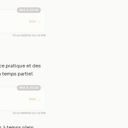
PAS À JOUR
Voir
→
Vous resterez sur ce site
ce pratique et des
 temps partiel.
PAS À JOUR
Voir
→
Vous resterez sur ce site
s à temps plein