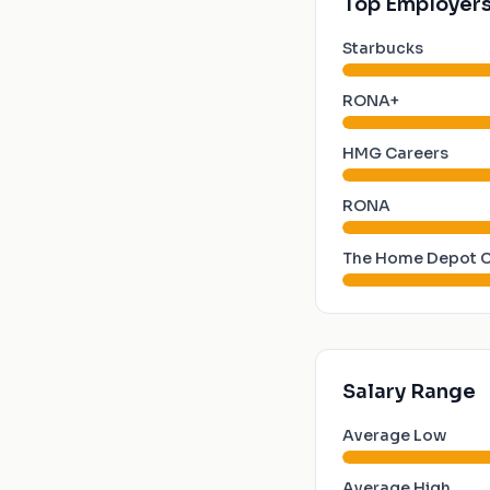
Top Employers
Starbucks
RONA+
HMG Careers
RONA
The Home Depot 
Salary Range
Average Low
Average High