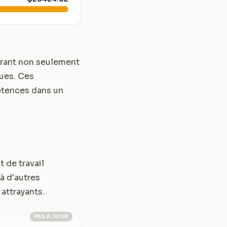
frant non seulement
ques. Ces
étences dans un
 de travail
à d'autres
attrayants.
PAS À JOUR