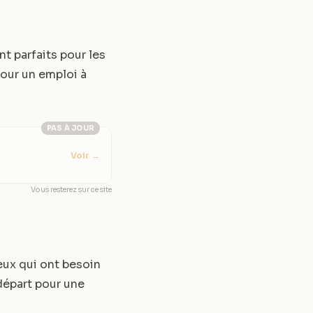
t parfaits pour les
pour un emploi à
PAS À JOUR
Voir
→
Vous resterez sur ce site
eux qui ont besoin
 départ pour une