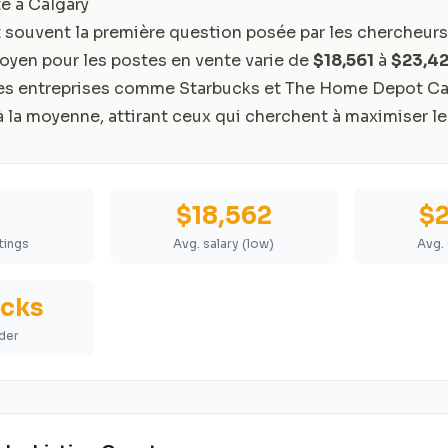
te à Calgary
 souvent la première question posée par les chercheurs
 moyen pour les postes en vente varie de
$18,561
à
$23,4
es entreprises comme Starbucks et The Home Depot Ca
à la moyenne, attirant ceux qui cherchent à maximiser le
6
$18,562
$2
stings
Avg. salary (low)
Avg. 
ucks
der