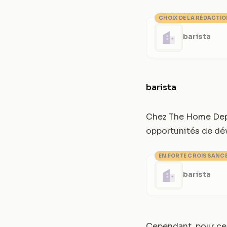
CHOIX DE LA RÉDACTI
barista
barista
Chez The Home Depot
opportunités de dév
EN FORTE CROISSANC
barista
Cependant, pour ceu