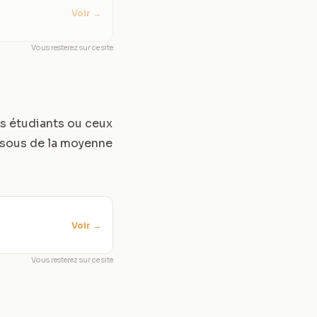
Voir
→
Vous resterez sur ce site
es étudiants ou ceux
ssous de la moyenne
Voir
→
Vous resterez sur ce site