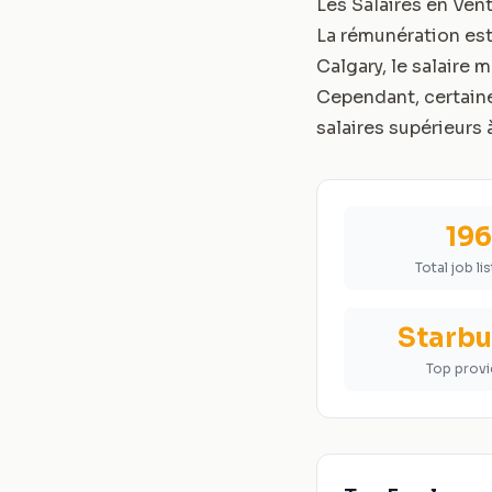
Les Salaires en Ven
La rémunération est
Calgary, le salaire
Cependant, certain
salaires supérieurs 
19
Total job li
Starb
Top provi