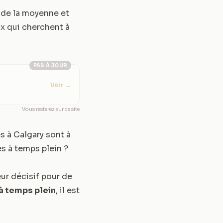
 de la moyenne et
ux qui cherchent à
PAS À JOUR
Voir
→
Vous resterez sur ce site
s à Calgary sont à
es à temps plein ?
eur décisif pour de
 à temps plein
, il est