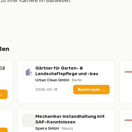
zu Ihrer Karriere im Bauwesen.
len
EC2
Gärtner für Garten- &
Landschaftspflege und -bau
Urban Clean GmbH
· Berlin
2026-05-18
Beantragen
→
→
Mechaniker Instandhaltung mit
SAP-Kenntnissen
Speira GmbH
· Neuss