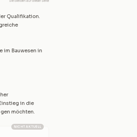
Sie bleiben auf dieser Seite
er Qualifikation.
greiche
ere im Bauwesen in
cher
Einstieg in die
tigen möchten.
NICHT AKTUELL