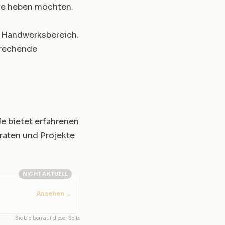
ufe heben möchten.
d Handwerksbereich.
prechende
le bietet erfahrenen
eraten und Projekte
NICHT AKTUELL
Ansehen
→
Sie bleiben auf dieser Seite