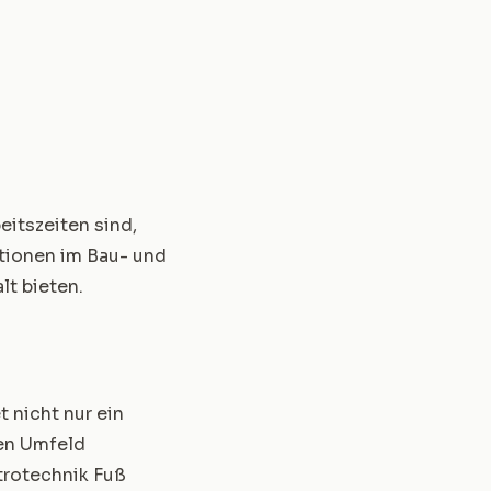
eitszeiten sind,
ptionen im Bau- und
lt bieten.
t nicht nur ein
hen Umfeld
ktrotechnik Fuß