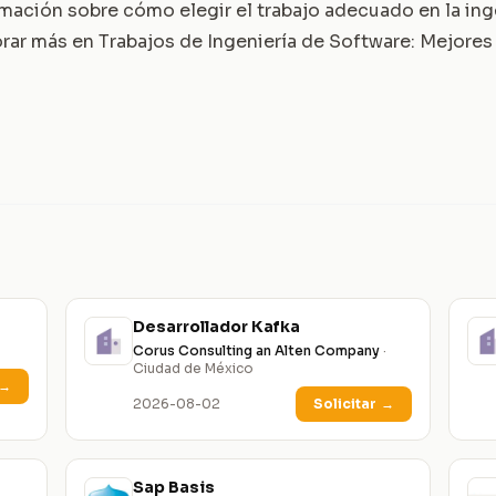
mación sobre cómo elegir el trabajo adecuado en la ing
orar más en
Trabajos de Ingeniería de Software: Mejores
Desarrollador Kafka
Corus Consulting an Alten Company
·
Ciudad de México
→
2026-08-02
Solicitar
→
Sap Basis