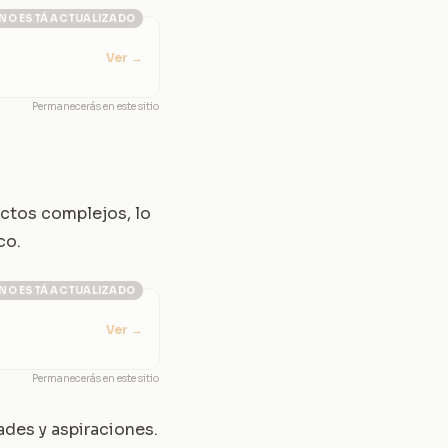
NO ESTÁ ACTUALIZADO
Ver
→
Permanecerás en este sitio
ectos complejos, lo
co.
NO ESTÁ ACTUALIZADO
Ver
→
Permanecerás en este sitio
ades y aspiraciones.