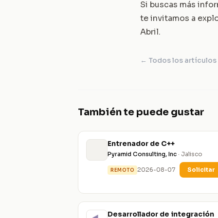
Si buscas más infor
te invitamos a expl
Abril
.
← Todos los artículos
También te puede gustar
Entrenador de C++
Pyramid Consulting, Inc
· Jalisco
2026-08-07
Solicitar
REMOTO
Desarrollador de integración