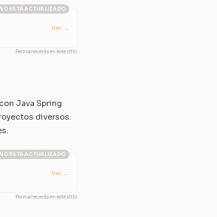
NO ESTÁ ACTUALIZADO
Ver
→
Permanecerás en este sitio
 con Java Spring
royectos diversos.
es.
NO ESTÁ ACTUALIZADO
Ver
→
Permanecerás en este sitio