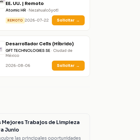
EE. UU. | Remoto
Atomic HR
· Nezahualcóyotl
2026-07-22
Solicitar
→
REMOTO
Desarrollador Cells (Híbrido)
GFT TECHNOLOGIES SE
· Ciudad de
México
2026-08-06
Solicitar
→
s Mejores Trabajos de Limpieza
ra Junio
cubre las principales oportunidades