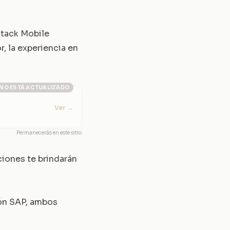
Stack Mobile
, la experiencia en
NO ESTÁ ACTUALIZADO
Ver
→
Permanecerás en este sitio
ciones te brindarán
ión SAP, ambos