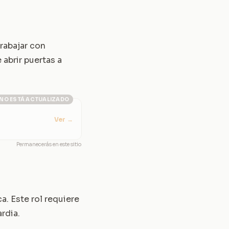
rabajar con
abrir puertas a
NO ESTÁ ACTUALIZADO
Ver
→
Permanecerás en este sitio
a. Este rol requiere
rdia.