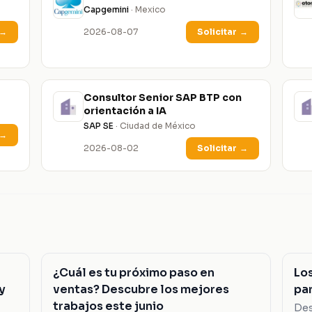
Capgemini
· Mexico
→
2026-08-07
Solicitar
→
Consultor Senior SAP BTP con
orientación a IA
SAP SE
· Ciudad de México
→
2026-08-02
Solicitar
→
¿Cuál es tu próximo paso en
Lo
y
ventas? Descubre los mejores
pa
trabajos este junio
Des