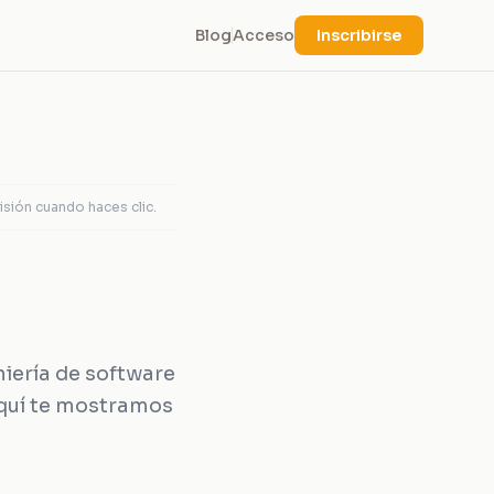
Blog
Acceso
Inscribirse
ión cuando haces clic.
iería de software
 aquí te mostramos