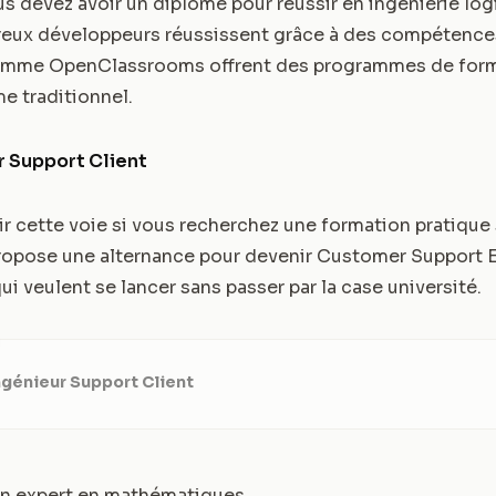
s devez avoir un diplôme pour réussir en ingénierie logi
breux développeurs réussissent grâce à des compétence
omme OpenClassrooms offrent des programmes de form
e traditionnel.
r Support Client
ir cette voie si vous recherchez une formation pratique
pose une alternance pour devenir Customer Support E
i veulent se lancer sans passer par la case université.
ngénieur Support Client
e un expert en mathématiques