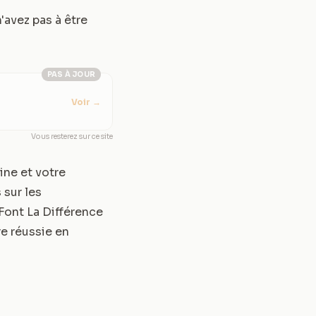
'avez pas à être
PAS À JOUR
Voir
→
Vous resterez sur ce site
ine et votre
 sur les
Font La Différence
re réussie en