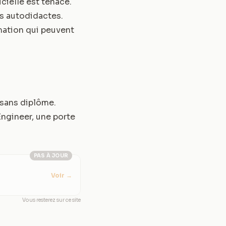
cielle est tenace.
s autodidactes.
ation qui peuvent
 sans diplôme.
ngineer, une porte
PAS À JOUR
Voir
→
Vous resterez sur ce site