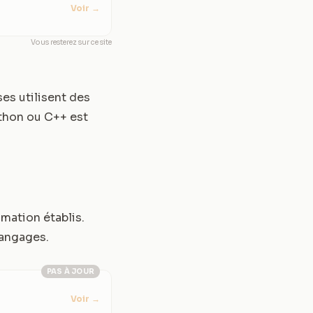
Voir
→
Vous resterez sur ce site
ses utilisent des
thon ou C++ est
mation établis.
langages.
PAS À JOUR
Voir
→