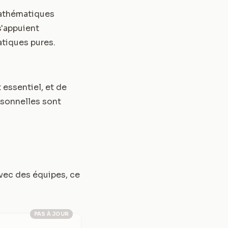
mathématiques
s'appuient
atiques pures.
 essentiel, et de
rsonnelles sont
vec des équipes, ce
PAS À JOUR