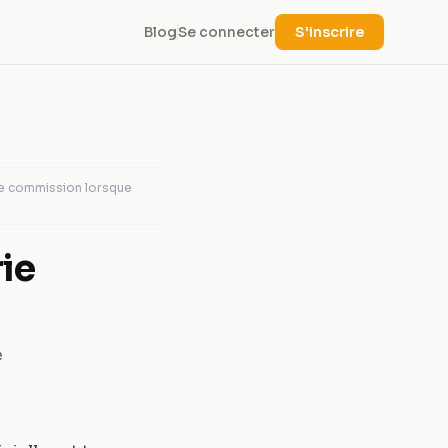
Blog
Se connecter
S'inscrire
ne commission lorsque
ie
e