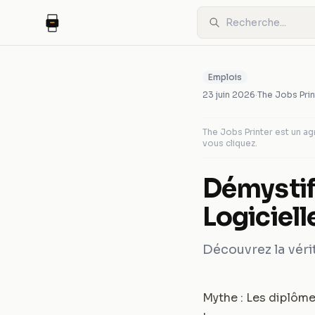
Emplois
23 juin 2026
·
The Jobs Prin
The Jobs Printer est un 
vous cliquez.
Démystif
Logiciell
Découvrez la vérit
Mythe : Les diplôm