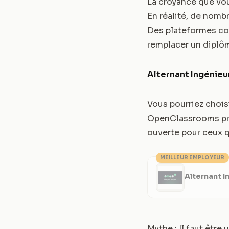
La croyance que vou
En réalité, de nom
Des plateformes c
remplacer un diplôm
Alternant Ingénieu
Vous pourriez chois
OpenClassrooms pro
ouverte pour ceux qu
MEILLEUR EMPLOYEUR
Alternant I
Mythe : Il faut êtr