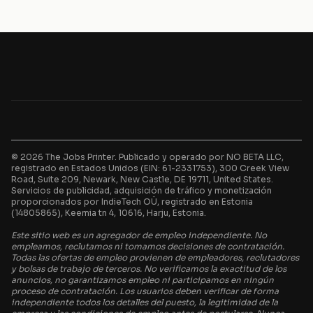
© 2026 The Jobs Printer. Publicado y operado por NO BETA LLC,
registrado en Estados Unidos (EIN: 61-2331753), 300 Creek View
Road, Suite 209, Newark, New Castle, DE 19711, United States.
Servicios de publicidad, adquisición de tráfico y monetización
proporcionados por IndieTech OÜ, registrado en Estonia
(14805865), Keemia tn 4, 10616, Harju, Estonia.
Este sitio web es un agregador de empleo independiente. No
empleamos, reclutamos ni tomamos decisiones de contratación.
Todas las ofertas de empleo provienen de empleadores, reclutadores
y bolsas de trabajo de terceros. No verificamos la exactitud de los
anuncios, no garantizamos empleo ni participamos en ningún
proceso de contratación. Los usuarios deben verificar de forma
independiente todos los detalles del puesto, la legitimidad de la