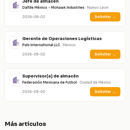
Jefe de almacén
Daltile México - Mohawk Industries
· Nuevo Leon
2026-08-02
Solicitar
→
Gerente de Operaciones Logísticas
Pals International LLC
· Mexico
2026-08-02
Solicitar
→
Supervisor(a) de almacén
Federación Mexicana de Futbol
· Ciudad de México
2026-08-02
Solicitar
→
Más artículos