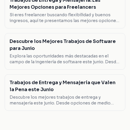
Trabajos de Entrega y Mensajería: Las
Mejores Opciones para Freelancers
Si eres freelancer buscando flexibilidad y buenos
ingresos, aquí te presentamos las mejores opciones
en trabajos de entrega y mensajería que puedes
considerar este verano.
Descubre los Mejores Trabajos de Software
para Junio
Explora las oportunidades más destacadas en el
campo de la ingeniería de software este junio. Desde
desarrolladores full stack hasta líderes en SAP, aquí te
mostramos las opciones que valen la pena.
Trabajos de Entrega y Mensajería que Valen
la Pena este Junio
Descubre los mejores trabajos de entrega y
mensajería este junio. Desde opciones de medio
tiempo hasta roles de liderazgo, encuentra el que se
adapta a ti.