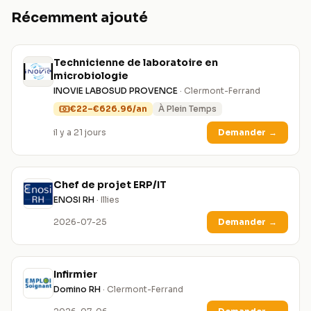
Récemment ajouté
Technicienne de laboratoire en
microbiologie
INOVIE LABOSUD PROVENCE
· Clermont-Ferrand
€22–€626.96/an
À Plein Temps
il y a 21 jours
Demander
→
Chef de projet ERP/IT
ENOSI RH
· Illies
2026-07-25
Demander
→
Infirmier
Domino RH
· Clermont-Ferrand