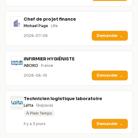
Chef de projet finance
Michael Page
· Lille
2026-07-06
Demander
→
INFIRMIER HYGIÉNISTE
ABORO
· France
2026-06-10
Demander
→
Technicien logistique laboratoire
Laïta
· Guipavas
À Plein Temps
il y a 3 jours
Demander
→